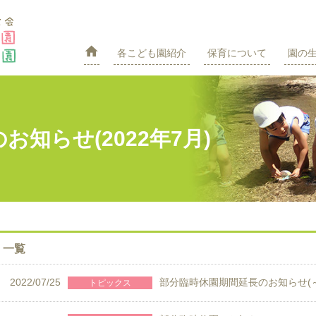

各こども園紹介
保育について
園の
知らせ(2022年7月)
一覧
2022/07/25
部分臨時休園期間延長のお知らせ(～7