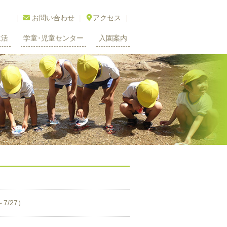
|

お問い合わせ
|

アクセス
|
生活
学童･児童センター
入園案内
/27）